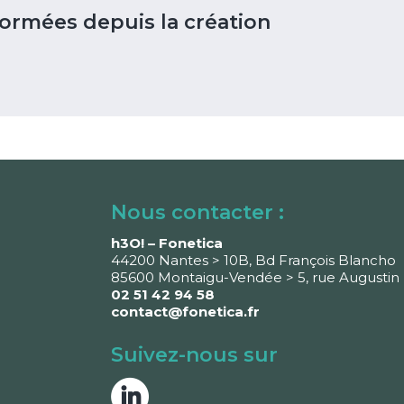
ormées depuis la création
Nous contacter :
h3O! – Fonetica
44200 Nantes > 10B, Bd François Blancho
85600 Montaigu-Vendée > 5, rue Augustin 
02 51 42 94 58
contact@fonetica.fr
Suivez-nous sur