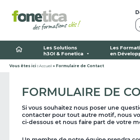
Skip
to
D
content
Les Solutions
Les Format
h3O! & Fonetica
en Dévelop
Vous êtes ici :
Accueil
»
Formulaire de Contact
FORMULAIRE DE C
Si vous souhaitez nous poser une questi
contacter pour tout autre motif, nous vo
ci-dessous et nous faire part de votre 
Un membre de notre équipe prendra conta