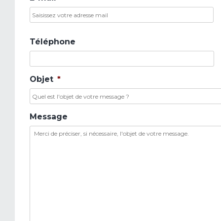
Sa
u
e
m
Téléphone
Objet
*
Message