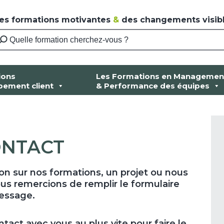
es formations motivantes
&
des changements visibl
ions
Les Formations en Managemen
pement client
& Performance des équipes
ONTACT
on sur nos formations, un projet ou nous
us remercions de remplir le formulaire
message.
ct avec vous au plus vite pour faire le