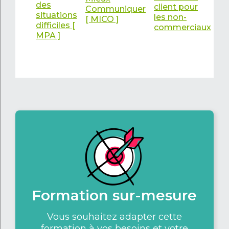
des
client pour
Communiquer
situations
les non-
[ MICO ]
difficiles [
commerciaux
MPA ]
Formation sur-mesure
Vous souhaitez adapter cette
formation à vos besoins et votre