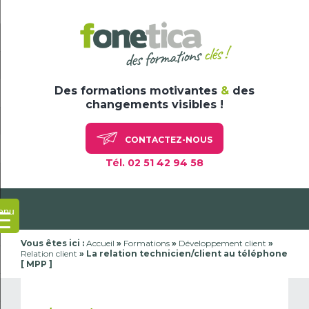
Skip
to
content
Des formations motivantes
&
des
changements visibles !
CONTACTEZ-NOUS
Tél. 02 51 42 94 58
enu
Vous êtes ici :
Accueil
»
Formations
»
Développement client
»
Relation client
»
La relation technicien/client au téléphone
[ MPP ]