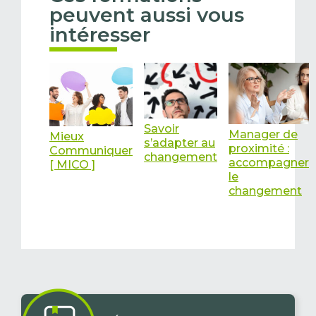
peuvent aussi vous
intéresser
Savoir
Manager de
Mieux
s’adapter au
proximité :
Communiquer
changement
accompagner
[ MICO ]
le
changement