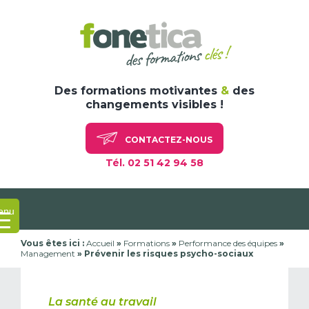
Skip
to
content
Des formations motivantes
&
des
changements visibles !
CONTACTEZ-NOUS
Tél. 02 51 42 94 58
enu
Vous êtes ici :
Accueil
»
Formations
»
Performance des équipes
»
Management
»
Prévenir les risques psycho-sociaux
La santé au travail