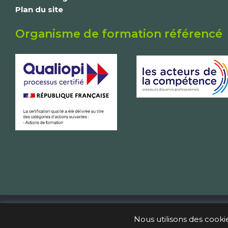
Plan du site
Organisme de formation référencé
Toutes nos formations sont réalisables à : Angers, Chol
votre partenaire en développement client et perfo
Nous utilisons des cookie