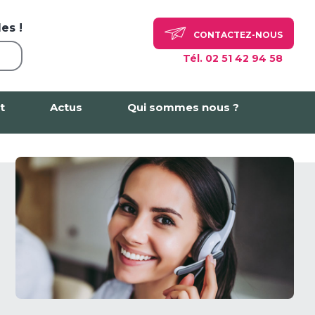
es !
CONTACTEZ-NOUS
Tél. 02 51 42 94 58
t
Actus
Qui sommes nous ?