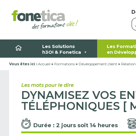
Skip
to
D
content
Les Solutions
Les Format
h3O! & Fonetica
en Dévelop
Vous êtes ici :
Accueil
»
Formations
»
Développement client
»
Relation
Les mots pour le dire
DYNAMISEZ VOS EN
TÉLÉPHONIQUES [ 
Durée : 2 jours soit 14 heures