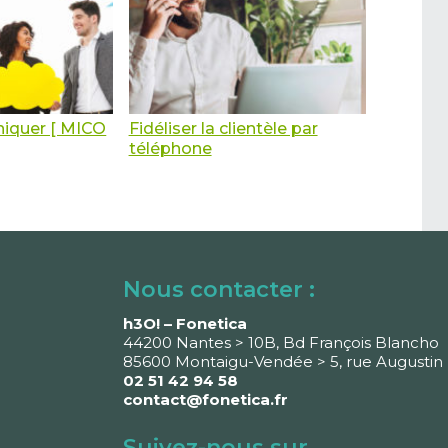
iquer [ MICO
Fidéliser la clientèle par
téléphone
Nous contacter :
h3O! – Fonetica
44200 Nantes > 10B, Bd François Blancho
85600 Montaigu-Vendée > 5, rue Augustin 
02 51 42 94 58
contact@fonetica.fr
Suivez-nous sur