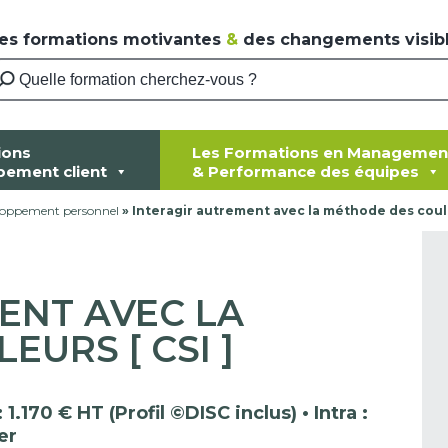
es formations motivantes
&
des changements visibl
ions
Les Formations en Managemen
pement client
& Performance des équipes
loppement personnel
»
Interagir autrement avec la méthode des coule
ENT AVEC LA
URS [ CSI ]
: 1.170 € HT (Profil ©DISC inclus) • Intra :
er