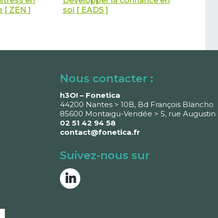
stress en
Développer la confiance en
e [ ZEN ]
soi [ EADS ]
Nous contacter :
h3O! – Fonetica
44200 Nantes > 10B, Bd François Blancho
85600 Montaigu-Vendée > 5, rue Augustin 
02 51 42 94 58
contact@fonetica.fr
Suivez-nous sur