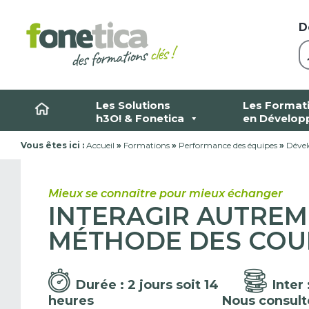
Skip
to
D
content
Les Solutions
Les Format
h3O! & Fonetica
en Dévelop
Vous êtes ici :
Accueil
»
Formations
»
Performance des équipes
»
Déve
Mieux se connaître pour mieux échanger
INTERAGIR AUTREM
MÉTHODE DES COULE
Durée : 2 jours soit 14
Inter 
heures
Nous consult