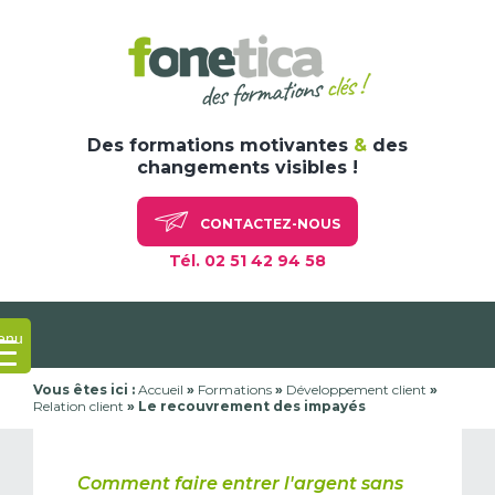
Skip
to
content
Des formations motivantes
&
des
changements visibles !
CONTACTEZ-NOUS
Tél. 02 51 42 94 58
enu
Vous êtes ici :
Accueil
»
Formations
»
Développement client
»
Relation client
»
Le recouvrement des impayés
Comment faire entrer l'argent sans