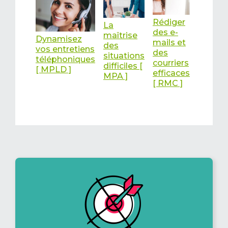
Rédiger
La
des e-
maîtrise
Dynamisez
mails et
des
vos entretiens
des
situations
téléphoniques
courriers
difficiles [
[ MPLD ]
efficaces
MPA ]
[ RMC ]