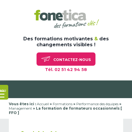
Skip
to
content
Des formations motivantes
&
des
changements visibles !
CONTACTEZ-NOUS
Tél. 02 51 42 94 58
enu
Vous êtes ici :
Accueil
»
Formations
»
Performance des équipes
»
Management
»
La formation de formateurs occasionnels [
FFO ]