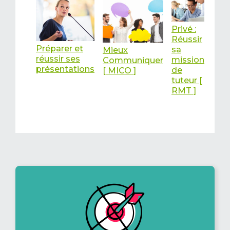
Privé :
Réussir
Préparer et
sa
Mieux
réussir ses
mission
Communiquer
présentations
de
[ MICO ]
tuteur [
RMT ]