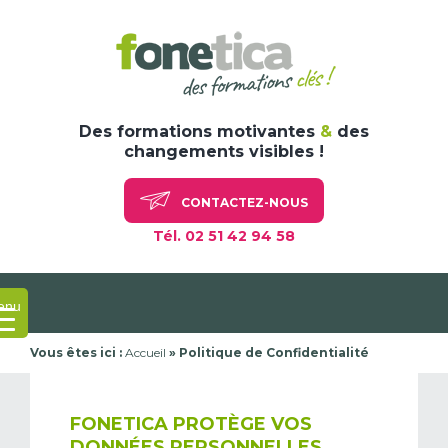
Skip
to
content
Des formations motivantes
&
des
changements visibles !
CONTACTEZ-NOUS
Tél. 02 51 42 94 58
enu
Vous êtes ici :
Accueil
»
Politique de Confidentialité
FONETICA PROTÈGE VOS
DONNÉES PERSONNELLES