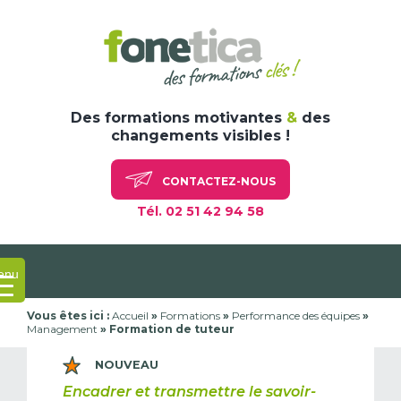
Skip
to
content
Des formations motivantes
&
des
changements visibles !
CONTACTEZ-NOUS
Tél. 02 51 42 94 58
enu
Vous êtes ici :
Accueil
»
Formations
»
Performance des équipes
»
Management
»
Formation de tuteur
Encadrer et transmettre le savoir-