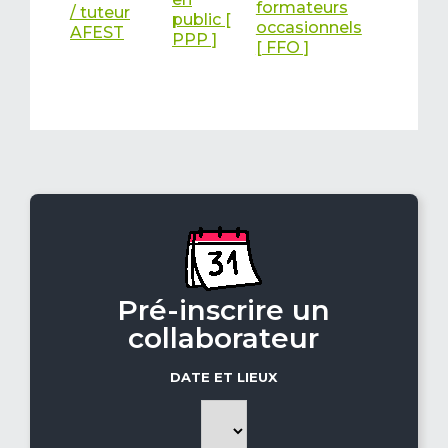
formateurs
/ tuteur
public [
occasionnels
AFEST
PPP ]
[ FFO ]
Pré-inscrire un
collaborateur
DATE ET LIEUX