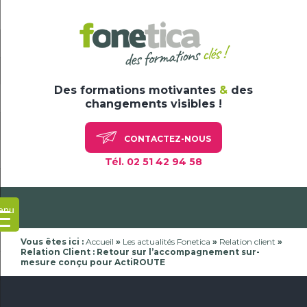
Skip
to
content
Des formations motivantes
&
des
changements visibles !
CONTACTEZ-NOUS
Tél. 02 51 42 94 58
enu
Vous êtes ici :
Accueil
»
Les actualités Fonetica
»
Relation client
»
Relation Client : Retour sur l’accompagnement sur-
mesure conçu pour ActiROUTE