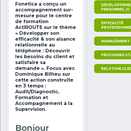
Fonetica a conçu un
DÉVELOPPEME
PERSONNEL
(1)
accompagnement sur-
mesure pour le centre
de formation
EFFICACITÉ
ActiROUTE sur le thème
PROFESSIONN
« Développer son
efficacité & son aisance
MANAGEMENT
relationnelle au
téléphone : Découvrir
PROCHAINS ST
les besoins du client et
satisfaire sa
demande ».
Focus avec
RELATION CLI
Dominique Bilheu sur
cette action construite
en 3 temps :
Audit/Diagnostic,
Formation et
Accompagnement à la
Supervision.
Bonjour