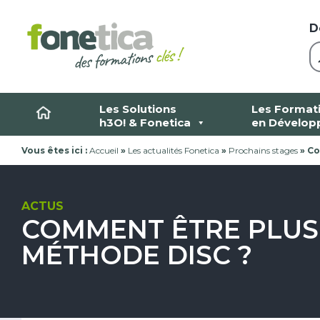
Skip
to
D
content
Les Solutions
Les Format
h3O! & Fonetica
en Dévelop
Vous êtes ici :
Accueil
»
Les actualités Fonetica
»
Prochains stages
»
Co
ACTUS
COMMENT ÊTRE PLUS 
MÉTHODE DISC ?