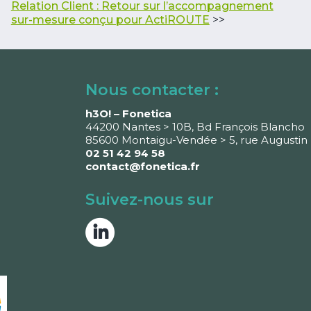
Relation Client : Retour sur l’accompagnement
sur-mesure conçu pour ActiROUTE
>>
Nous contacter :
h3O! – Fonetica
44200 Nantes > 10B, Bd François Blancho
85600 Montaigu-Vendée > 5, rue Augustin 
02 51 42 94 58
contact@fonetica.fr
Suivez-nous sur